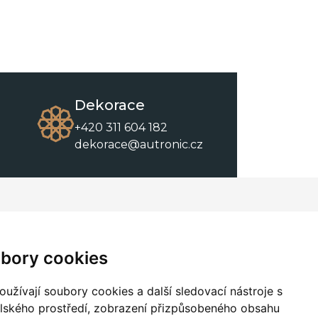
Dekorace
+420 311 604 182
dekorace@autronic.cz
O společnosti
O nákupu
Kontakty
Obchodní podmínky
bory cookies
O nás
Ke stažení
užívají soubory cookies a další sledovací nástroje s
elského prostředí, zobrazení přizpůsobeného obsahu