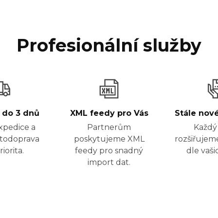
Profesionální služby
 do 3 dnů
XML feedy pro Vás
Stále nov
xpedice a
Partnerům
Každý
utodoprava
poskytujeme XML
rozšiřujem
riorita.
feedy pro snadný
dle vaši
import dat.