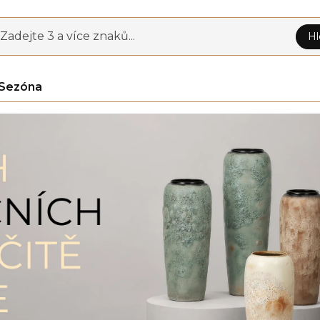
Zadejte 3 a více znaků...
Hl
Sezóna