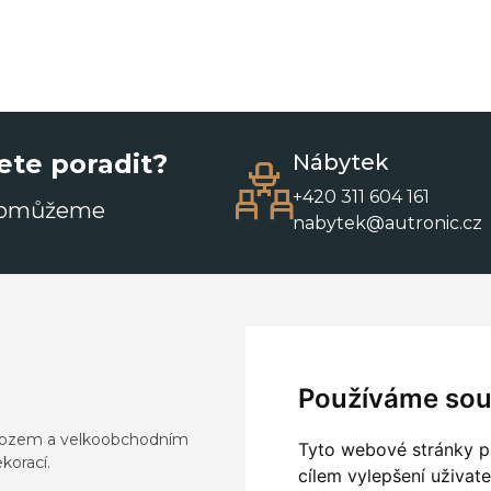
ete poradit?
Nábytek
+420 311 604 161
pomůžeme
nabytek@autronic.cz
Používáme sou
dovozem a velkoobchodním
Tyto webové stránky po
korací.
cílem vylepšení uživat