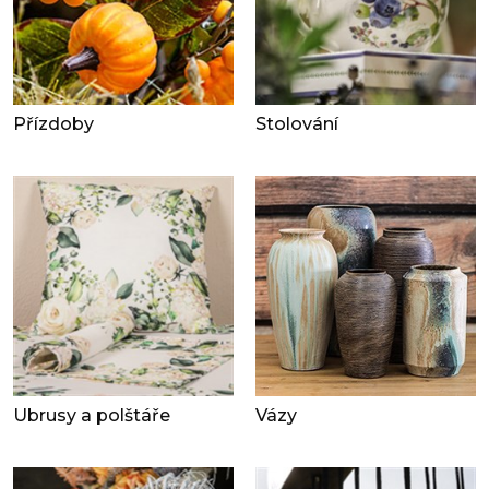
Přízdoby
Stolování
Ubrusy a polštáře
Vázy