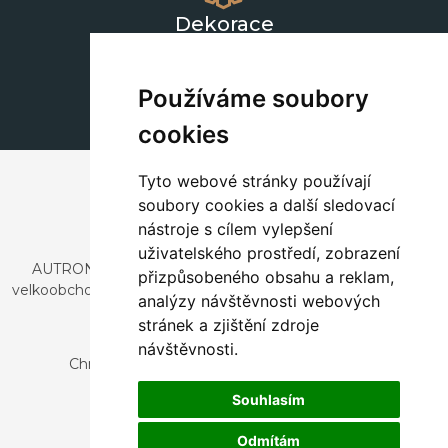
Dekorace
+420 311 604 182
dekorace@autronic.cz
Používáme soubory
cookies
Tyto webové stránky používají
soubory cookies a další sledovací
nástroje s cílem vylepšení
uživatelského prostředí, zobrazení
AUTRONIC, s.r.o. je společnost zabývající se dovozem a
přizpůsobeného obsahu a reklam,
velkoobchodním prodejem designového i stylového nábytku
analýzy návštěvnosti webových
a dekorací.
stránek a zjištění zdroje
Česká republika
návštěvnosti.
Chrustenice 270, 267 12 Loděnice u Berouna
Slovensko
Souhlasím
Nová 366, 032 02 Závažná Poruba
Odmítám