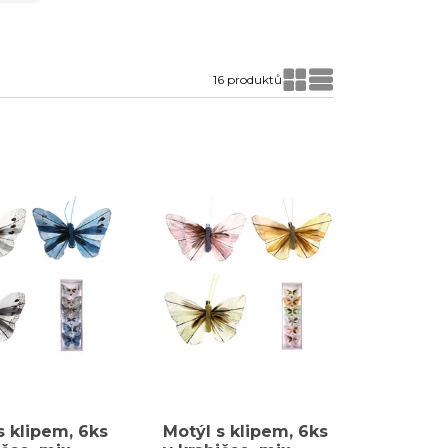
 elegance
.
16 produktů
s klipem, 6ks
Motýl s klipem, 6ks