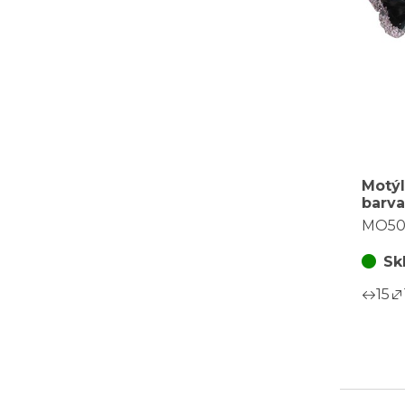
Motýl
barva
za ba
MO50
Sk
15