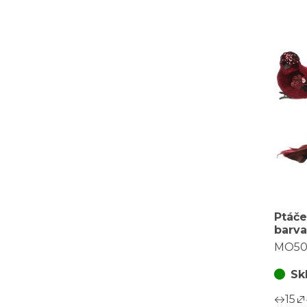
Ptáče
barva
cena 
MO50
ks)
Sk
15