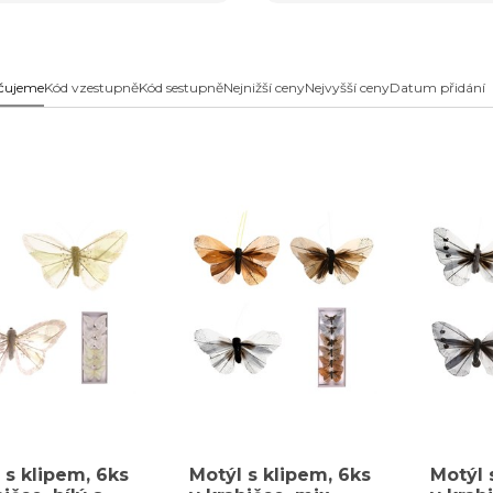
pomenutelný
prostor plný krásných barev a přírodní
čujeme
Kód vzestupně
Kód sestupně
Nejnižší ceny
Nejvyšší ceny
Datum přidání
 s klipem, 6ks
Motýl s klipem, 6ks
Motýl 