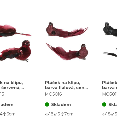
k na klipu,
Ptáček na klipu,
Ptáček
 červená,
barva fialová, cena
barva 
za balení (4
za balení (4 ks)
za bal
15
MO5016
MO501
ladem
Skladem
Skl
4
6
cm
18
5
7
cm
18