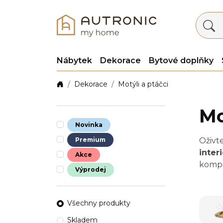
Nábytek
Dekorace
Bytové doplňky
Dekorace
Motýli a ptáčci
Mo
Novinka
Premium
Oživt
interi
Akce
kompo
Výprodej
prosto
vyber
úžasn
Všechny produkty
a ptá
Skladem