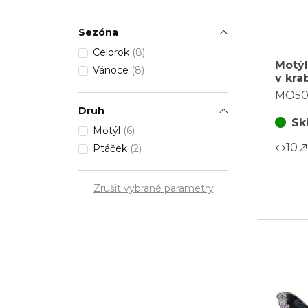
Sezóna
Celorok
(8)
Motýl
Vánoce
(8)
v kra
barev
MO50
krabi
Druh
Sk
Motýl
(6)
10
Ptáček
(2)
Zrušit vybrané parametry