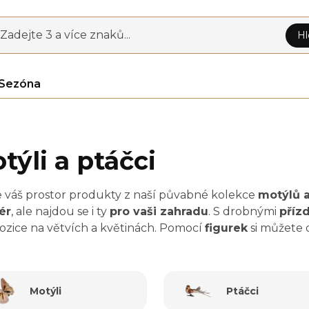
Zadejte 3 a více znaků...
Hl
Sezóna
týli a ptáčci
e váš prostor produkty z naší půvabné kolekce
motýlů 
ér
, ale najdou se i ty
pro vaši zahradu
. S drobnými
příz
zice na větvích a květinách. Pomocí
figurek
si můžete o
ry. Najdete tu dekorace pro oživení jakéhokoliv prostoru
ete to nejlepší pro dané roční období nebo barevné sla
ých tvorů
a prokažte svou kreativitu, vytříbený vkus a
Motýli
Ptáčci
čků vám umožní vyjádřit vaši osobnost jedinečnou výzd