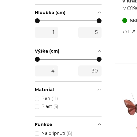
v krab
glitry
MO19
krabi
Hloubka (cm)
Sk
11
Výška (cm)
Materiál
Peří
(11)
Plast
(5)
Funkce
Na připnutí
(8)