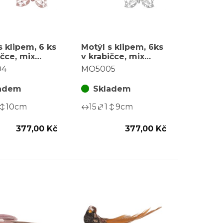
s klipem, 6 ks
Motýl s klipem, 6ks
ičce, mix
v krabičce, mix
 cena za 1
barev, cena za 1
04
MO5005
ku
krabičku
adem
Skladem
10
cm
15
1
9
cm
377,00 Kč
377,00 Kč