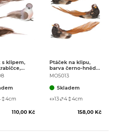
 s klipem,
Ptáček na klipu,
krabičce,
barva černo-hnědá,
a 1 krabičku
cena za balení (3
08
MO5013
ks)
adem
Skladem
4
4
cm
13
4
4
cm
110,00 Kč
158,00 Kč