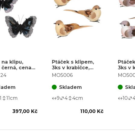
 na klipu,
Ptáček s klipem,
Ptáček
 černá, cena
3ks v krabičce,
3ks v 
lení (6 ks)
cena za 1 krabičku
cena z
24
MO5006
MO50
ladem
Skladem
Skl
1
11
cm
9
4
4
cm
10
397,00 Kč
110,00 Kč