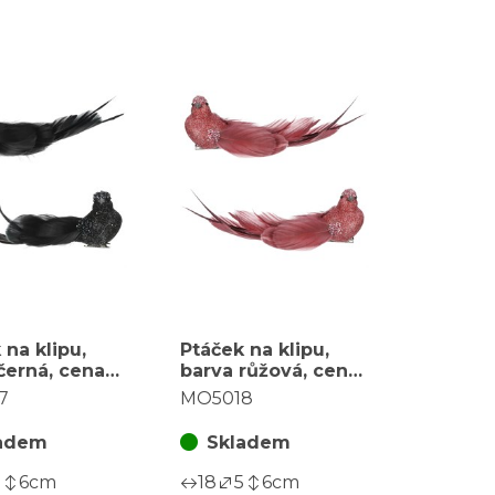
 na klipu,
Ptáček na klipu,
černá, cena
barva růžová, cena
ení (4 ks)
za balení (4 ks)
7
MO5018
adem
Skladem
5
6
cm
18
5
6
cm