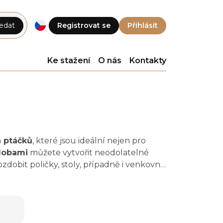
edat
Registrovat se
Přihlásit
Ke stažení
O nás
Kontakty
a ptáčků
, které jsou ideální nejen pro
dobami
můžete vytvořit neodolatelné
zdobit poličky, stoly, případně i venkovní
, a díky široké nabídce si snadno
dění s okolím. Ponořte se
do světa těchto
 smysl pro detail. Ozdoby v podobě motýlů
obou a napomůžou vytvořit