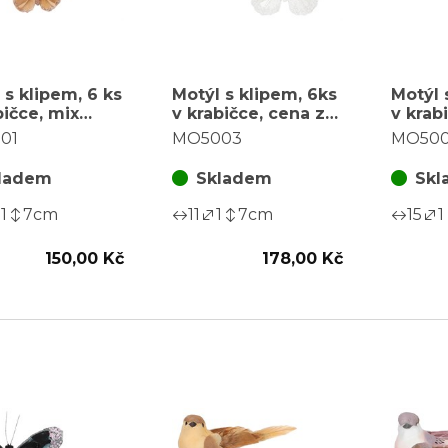
 s klipem, 6 ks
Motýl s klipem, 6ks
Motýl 
bičce, mix
v krabičce, cena za
v krab
, cena za 1
1 krabičku
barev,
01
MO5003
MO50
čku
krabič
ladem
Skladem
Skl
1
7
cm
11
1
7
cm
15
1
150,00 Kč
178,00 Kč