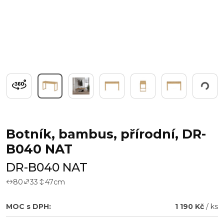
Pracuji...
Botník, bambus, přírodní, DR-
B040 NAT
DR-B040 NAT
80
33
47
cm
MOC s DPH:
1 190 Kč
/ ks