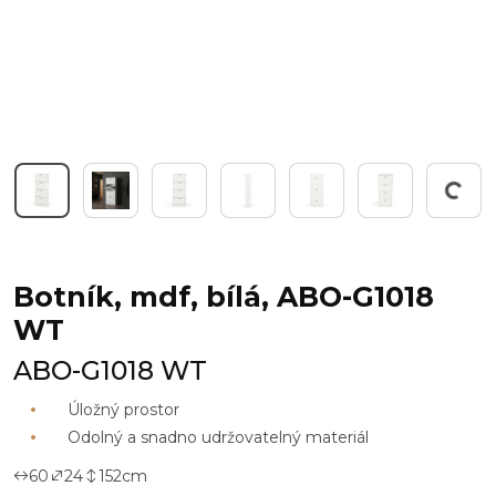
Pracuji...
Botník, mdf, bílá, ABO-G1018
WT
ABO-G1018 WT
Úložný prostor
Odolný a snadno udržovatelný materiál
60
24
152
cm