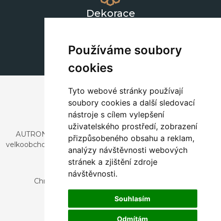
Dekorace
+420 311 604 182
dekorace@autronic.cz
Používáme soubory
cookies
Tyto webové stránky používají
soubory cookies a další sledovací
nástroje s cílem vylepšení
uživatelského prostředí, zobrazení
AUTRONIC, s.r.o. je společnost zabývající se dovozem a
přizpůsobeného obsahu a reklam,
velkoobchodním prodejem designového i stylového nábytku
analýzy návštěvnosti webových
a dekorací.
stránek a zjištění zdroje
Česká republika
návštěvnosti.
Chrustenice 270, 267 12 Loděnice u Berouna
Slovensko
Souhlasím
Nová 366, 032 02 Závažná Poruba
Odmítám