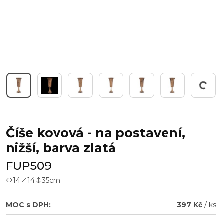
Pracuji...
Číše kovová - na postavení,
nižší, barva zlatá
FUP509
14
14
35
cm
MOC s DPH:
397 Kč
/ ks