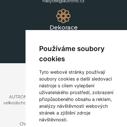
nabytek@autronic.cz
Dekorace
+420 311 604 182
dekorace@autronic.cz
Používáme soubory
cookies
Tyto webové stránky používají
soubory cookies a další sledovací
nástroje s cílem vylepšení
uživatelského prostředí, zobrazení
AUTRONIC, s.r.o. je společnost zabývající se dovozem a
přizpůsobeného obsahu a reklam,
velkoobchodním prodejem designového i stylového nábytku
analýzy návštěvnosti webových
a dekorací.
stránek a zjištění zdroje
Česká republika
návštěvnosti.
Chrustenice 270, 267 12 Loděnice u Berouna