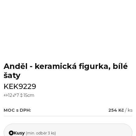
Anděl - keramická figurka, bílé
šaty
KEK9229
12
7
15
cm
MOC s DPH:
254 Kč
/ ks
Kusy
(min. odběr 3 ks)