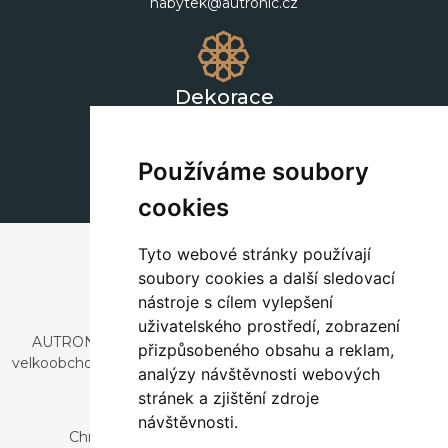
nabytek@autronic.cz
Dekorace
+420 311 604 182
dekorace@autronic.cz
Používáme soubory
cookies
Tyto webové stránky používají
soubory cookies a další sledovací
nástroje s cílem vylepšení
uživatelského prostředí, zobrazení
AUTRONIC, s.r.o. je společnost zabývající se dovozem a
přizpůsobeného obsahu a reklam,
velkoobchodním prodejem designového i stylového nábytku
analýzy návštěvnosti webových
a dekorací.
stránek a zjištění zdroje
Česká republika
návštěvnosti.
Chrustenice 270, 267 12 Loděnice u Berouna