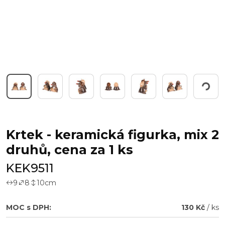
Pracuji...
Krtek - keramická figurka, mix 2
druhů, cena za 1 ks
KEK9511
9
8
10
cm
MOC s DPH:
130 Kč
/ ks