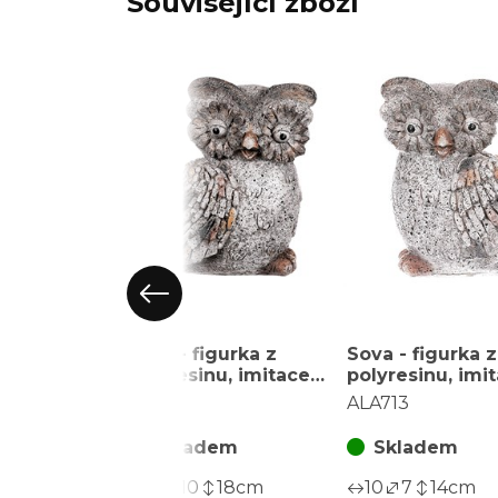
Související zboží
Sova - figurka z
Sova - figurka z
polyresinu, imitace
polyresinu, imi
kamene
kamene
ALA711
ALA713
Skladem
Skladem
14
10
18
cm
10
7
14
cm