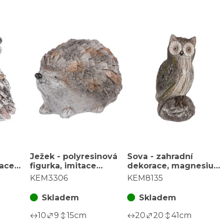
Ježek - polyresinová
Sova - zahradní
tace
figurka, imitace
dekorace, magnesium
kamene
imitace kamene
KEM3306
KEM8135
Skladem
Skladem
10
9
15
cm
20
20
41
cm