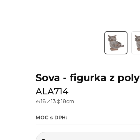
Sova - figurka z po
ALA714
18
13
18
cm
MOC s DPH: