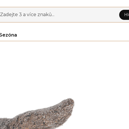
Zadejte 3 a více znaků...
Hl
Sezóna