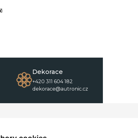
č
Dekorace
+420 311 604 182
dekorace@autronic.cz
O společnosti
O nákupu
Kontakty
Obchodní podmínky
O nás
Ke stažení