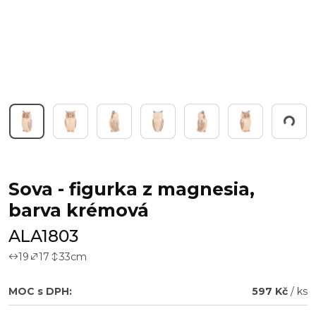
Pracuji...
Sova - figurka z magnesia,
barva krémová
ALA1803
19
17
33
cm
MOC s DPH:
597 Kč
/ ks