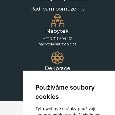
Rádi vám pomůžeme
Nábytek
+420 311 604 161
nabytek@autronic.cz
Dekorace
+420 311 604 182
dekorace@autronic.cz
Používáme soubory
cookies
Tyto webové stránky používají
soubory cookies a další sledovací