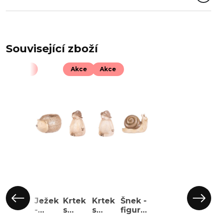
Související zboží
Akce
Akce
Akce
Krtek
Ježek
Krtek
Krtek
Šnek -
s
-
s
s
figurka