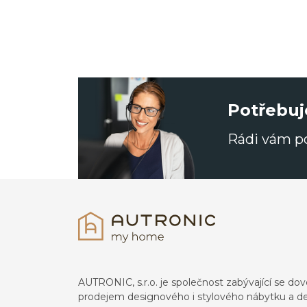
Potřebuj
Rádi vám 
AUTRONIC, s.r.o. je společnost zabývající se 
prodejem designového i stylového nábytku a de