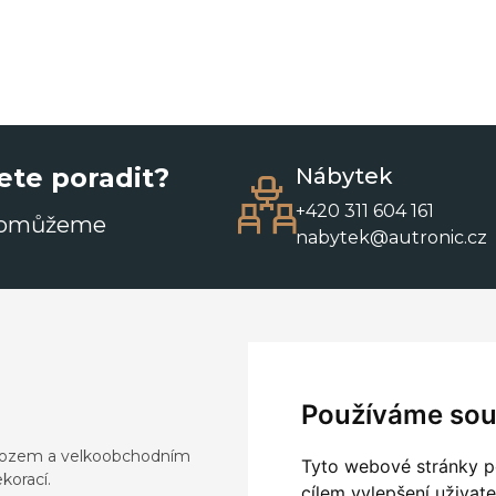
ete poradit?
Nábytek
+420 311 604 161
pomůžeme
nabytek@autronic.cz
Používáme sou
dovozem a velkoobchodním
Tyto webové stránky po
korací.
cílem vylepšení uživat