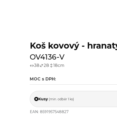
Koš kovový - hranatý
OV4136-V
38
28
18
cm
MOC s DPH:
Kusy
(min. odběr 1 ks)
EAN: 8591957548827