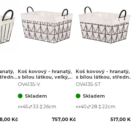
anatý,
Koš kovový - hranatý,
Koš kovový - hranatý,
třední,
s bílou látkou, velký,
s bílou látkou, střední
ce
černá konstrukce
černá konstrukce
OV4135-V
OV4135-ST
Skladem
Skladem
45
33
26
cm
40
28
22
cm
8,00 Kč
757,00 Kč
517,00 K