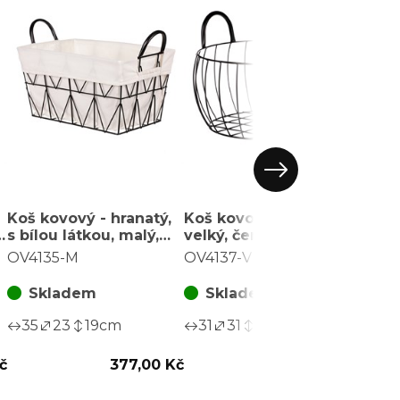
Koš kovový - hranatý,
Koš kovový - kulatý,
Koš k
,
s bílou látkou, malý,
velký, černá
střed
černá konstrukce
konstrukce
kons
OV4135-M
OV4137-V
OV41
Skladem
Skladem
S
35
23
19
cm
31
31
16
cm
27
č
377,00 Kč
457,00 Kč