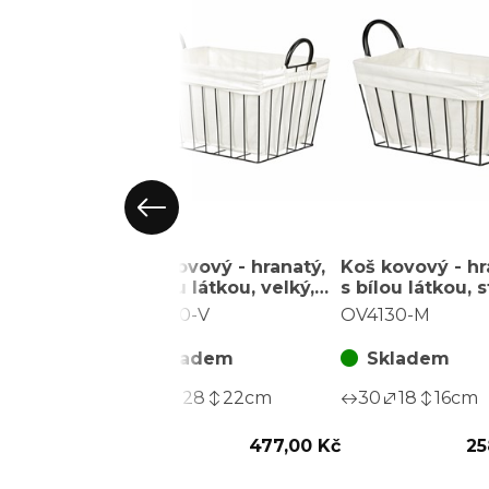
Koš kovový - hranatý,
Koš kovový - hr
s bílou látkou, velký,
s bílou látkou, s
černá konstrukce
černá konstruk
OV4130-V
OV4130-M
Skladem
Skladem
40
28
22
cm
30
18
16
cm
477,00 Kč
25