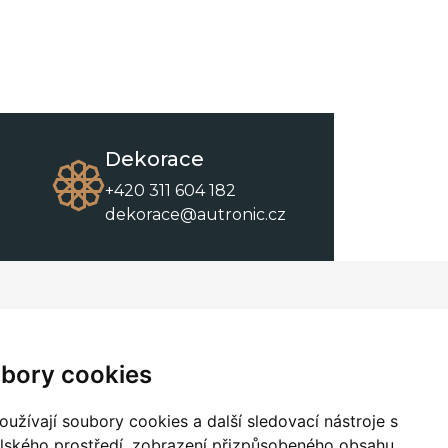
Dekorace
+420 311 604 182
dekorace@autronic.cz
O společnosti
O nákupu
Kontakty
Obchodní podmínky
bory cookies
O nás
Ke stažení
užívají soubory cookies a další sledovací nástroje s
elského prostředí, zobrazení přizpůsobeného obsahu