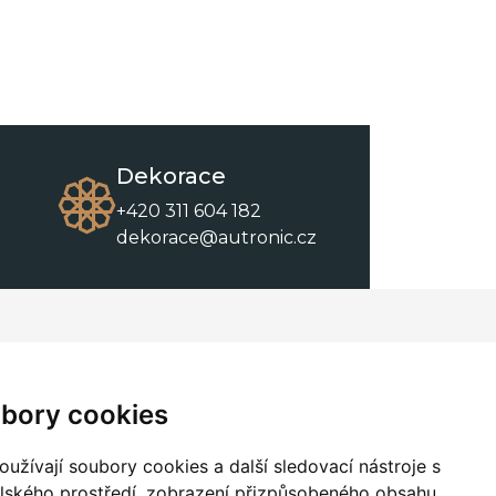
Dekorace
+420 311 604 182
dekorace@autronic.cz
O společnosti
O nákupu
Kontakty
Obchodní podmínky
bory cookies
O nás
Ke stažení
užívají soubory cookies a další sledovací nástroje s
elského prostředí, zobrazení přizpůsobeného obsahu