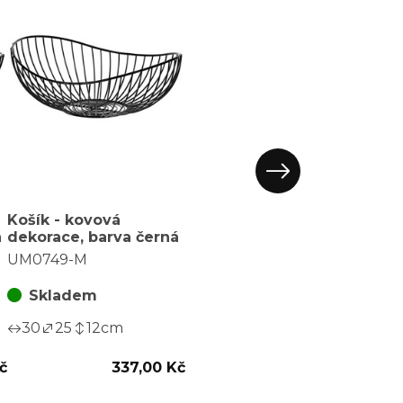
Košík - kovová
á
dekorace, barva černá
UM0749-M
Skladem
30
25
12
cm
č
337,00 Kč