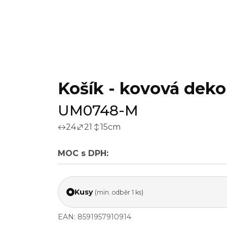
Košík - kovová deko
UM0748-M
24
21
15
cm
MOC s DPH:
Kusy
(min. odběr 1 ks)
EAN: 8591957910914