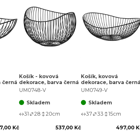
Košík - kovová
Košík, kovová
a černá
dekorace, barva černá
dekorace, barva čern
UM0748-V
UM0749-V
Skladem
Skladem
31
28
20
cm
37
33
15
cm
7,00 Kč
537,00 Kč
497,00 K