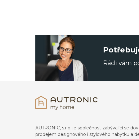
Potřebuj
Rádi vám 
AUTRONIC, s.r.o. je společnost zabývající se 
prodejem designového i stylového nábytku a de