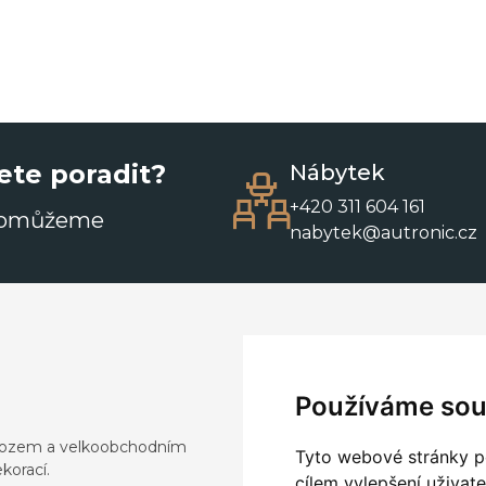
ete poradit?
Nábytek
+420 311 604 161
pomůžeme
nabytek@autronic.cz
Používáme sou
dovozem a velkoobchodním
Tyto webové stránky po
korací.
cílem vylepšení uživat