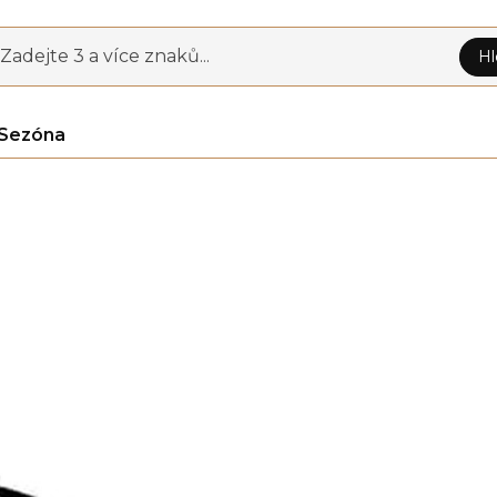
Zadejte 3 a více znaků...
Hl
Sezóna