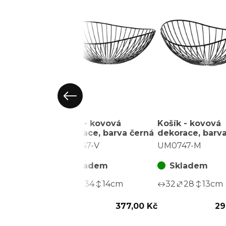
Košík - kovová
Košík - kovová
dekorace, barva černá
dekorace, barv
UM0747-V
UM0747-M
Skladem
Skladem
38
34
14
cm
32
28
13
cm
377,00 Kč
29