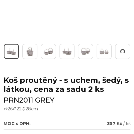
Pracuji...
Koš proutěný - s uchem, šedý, s
látkou, cena za sadu 2 ks
PRN2011 GREY
26
22
28
cm
MOC s DPH:
357 Kč
/ ks