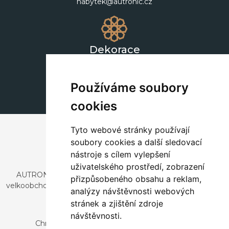
nabytek@autronic.cz
Dekorace
+420 311 604 182
dekorace@autronic.cz
Používáme soubory
cookies
Tyto webové stránky používají
soubory cookies a další sledovací
nástroje s cílem vylepšení
uživatelského prostředí, zobrazení
AUTRONIC, s.r.o. je společnost zabývající se dovozem a
přizpůsobeného obsahu a reklam,
velkoobchodním prodejem designového i stylového nábytku
analýzy návštěvnosti webových
a dekorací.
stránek a zjištění zdroje
Česká republika
návštěvnosti.
Chrustenice 270, 267 12 Loděnice u Berouna