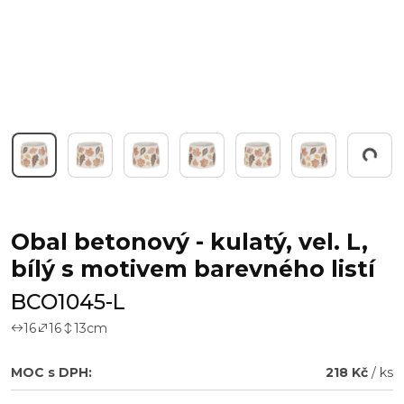
Pracuji...
Obal betonový - kulatý, vel. L,
bílý s motivem barevného listí
BCO1045-L
16
16
13
cm
MOC s DPH:
218 Kč
/ ks