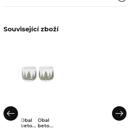
Související zboží
Obal
Obal
Obal
betonový
betonový
betonový