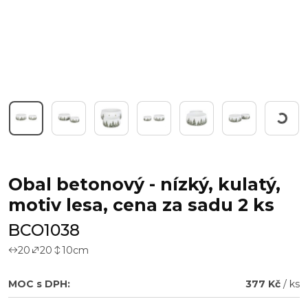
Pracuji.
Obal betonový - nízký, kulatý,
motiv lesa, cena za sadu 2 ks
BCO1038
20
20
10
cm
MOC s DPH:
377 Kč
/ ks