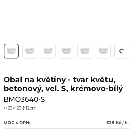
Pracuji...
Obal na květiny - tvar květu,
betonový, vel. S, krémovo-bílý
BMO3640-S
23
23
12
cm
MOC s DPH:
329 Kč
/ ks