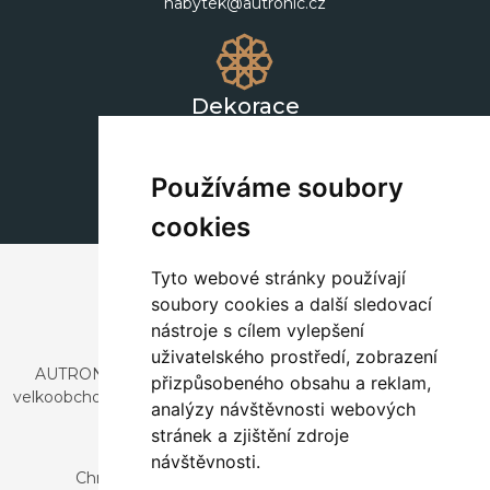
nabytek@autronic.cz
Dekorace
+420 311 604 182
dekorace@autronic.cz
Používáme soubory
cookies
Tyto webové stránky používají
soubory cookies a další sledovací
nástroje s cílem vylepšení
uživatelského prostředí, zobrazení
AUTRONIC, s.r.o. je společnost zabývající se dovozem a
přizpůsobeného obsahu a reklam,
velkoobchodním prodejem designového i stylového nábytku
analýzy návštěvnosti webových
a dekorací.
stránek a zjištění zdroje
Česká republika
návštěvnosti.
Chrustenice 270, 267 12 Loděnice u Berouna