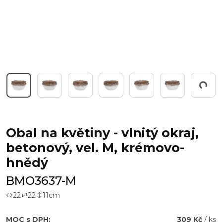
Pracuji...
Obal na květiny - vlnitý okraj,
betonový, vel. M, krémovo-
hnědý
BMO3637-M
22
22
11
cm
MOC s DPH:
309 Kč
/ ks