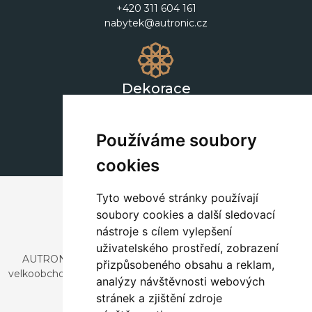
+420 311 604 161
nabytek@autronic.cz
Dekorace
+420 311 604 182
dekorace@autronic.cz
Používáme soubory
cookies
Tyto webové stránky používají
soubory cookies a další sledovací
nástroje s cílem vylepšení
uživatelského prostředí, zobrazení
AUTRONIC, s.r.o. je společnost zabývající se dovozem a
přizpůsobeného obsahu a reklam,
velkoobchodním prodejem designového i stylového nábytku
analýzy návštěvnosti webových
a dekorací.
stránek a zjištění zdroje