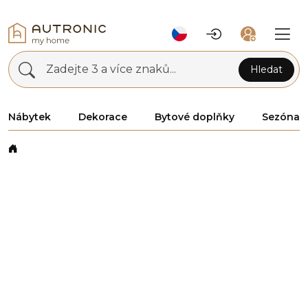
Zadejte 3 a více znaků...
Hledat
Nábytek
Dekorace
Bytové doplňky
Sezóna