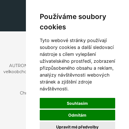
+420 311 604 182
dekorace@autronic.cz
Používáme soubory
cookies
Tyto webové stránky používají
soubory cookies a další sledovací
nástroje s cílem vylepšení
uživatelského prostředí, zobrazení
AUTRONIC, s.r.o. je společnost zabývající se dovozem a
přizpůsobeného obsahu a reklam,
velkoobchodním prodejem designového i stylového nábytku
analýzy návštěvnosti webových
a dekorací.
stránek a zjištění zdroje
Česká republika
návštěvnosti.
Chrustenice 270, 267 12 Loděnice u Berouna
Slovensko
Souhlasím
Nová 366, 032 02 Závažná Poruba
Odmítám
Upravit mé předvolby