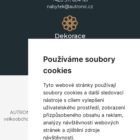
+420 311 604 161
nabytek@autronic.cz
Dekorace
+420 311 604 182
dekorace@autronic.cz
Používáme soubory
cookies
Tyto webové stránky používají
soubory cookies a další sledovací
nástroje s cílem vylepšení
uživatelského prostředí, zobrazení
AUTRONIC, s.r.o. je společnost zabývající se dovozem a
přizpůsobeného obsahu a reklam,
velkoobchodním prodejem designového i stylového nábytku
analýzy návštěvnosti webových
a dekorací.
stránek a zjištění zdroje
Česká republika
návštěvnosti.