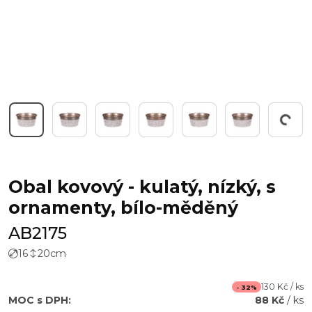
Pracuji...
Obal kovový - kulatý, nízký, s
ornamenty, bílo-měděný
AB2175
16
20
cm
130 Kč / ks
- 32%
MOC s DPH:
88 Kč
/ ks