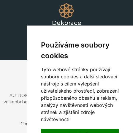
Dekorace
+420 311 604 182
dekorace@autronic.cz
Používáme soubory
cookies
Tyto webové stránky používají
soubory cookies a další sledovací
nástroje s cílem vylepšení
uživatelského prostředí, zobrazení
AUTRONIC, s.r.o. je společnost zabývající se dovozem a
přizpůsobeného obsahu a reklam,
velkoobchodním prodejem designového i stylového nábytku
analýzy návštěvnosti webových
a dekorací.
stránek a zjištění zdroje
Česká republika
návštěvnosti.
Chrustenice 270, 267 12 Loděnice u Berouna