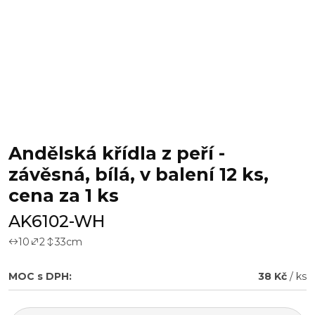
Andělská křídla z peří -
závěsná, bílá, v balení 12 ks,
cena za 1 ks
AK6102-WH
10
2
33
cm
MOC s DPH:
38 Kč
/ ks