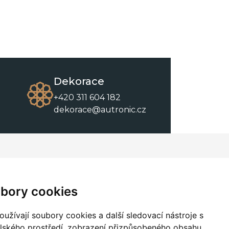
Dekorace
+420 311 604 182
dekorace@autronic.cz
O společnosti
O nákupu
Kontakty
Obchodní podmínky
bory cookies
O nás
Ke stažení
užívají soubory cookies a další sledovací nástroje s
elského prostředí, zobrazení přizpůsobeného obsahu