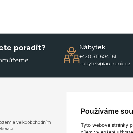
ete poradit?
Nábytek
+420 311 604 161
pomůžeme
nabytek@autronic.cz
Používáme sou
dovozem a velkoobchodním
Tyto webové stránky po
korací.
cílem vylepšení uživat