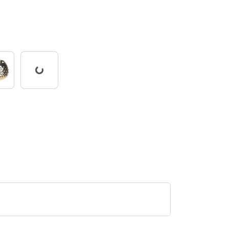
Pracuji...
á