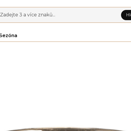
Zadejte 3 a více znaků...
Hl
Sezóna