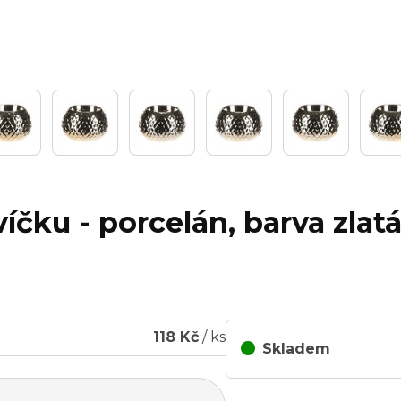
íčku - porcelán, barva zlat
118 Kč
/ ks
Skladem