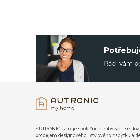
Potřebuj
Rádi vám 
AUTRONIC, s.r.o. je společnost zabývající se 
prodejem designového i stylového nábytku a de