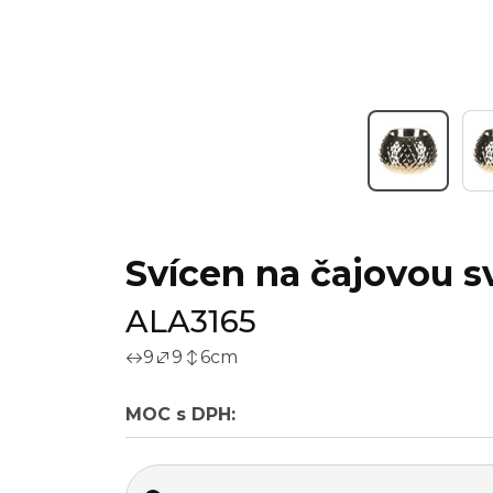
Svícen na čajovou sv
ALA3165
9
9
6
cm
MOC s DPH: