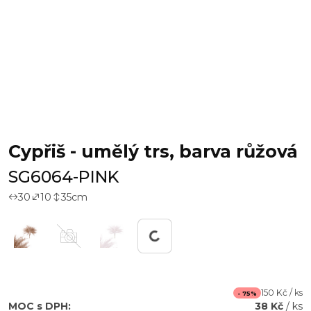
Cypřiš - umělý trs, barva růžová
SG6064-PINK
30
10
35
cm
Pracuji...
150 Kč / ks
- 75%
MOC s DPH:
38 Kč
/ ks