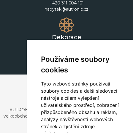
+420 311 604 161
nabytek@autronic.cz
Dekorace
+420 311 604 182
dekorace@autronic.cz
Používáme soubory
cookies
Tyto webové stránky používají
soubory cookies a další sledovací
nástroje s cílem vylepšení
uživatelského prostředí, zobrazení
AUTRONIC, s.r.o. je společnost zabývající se dovozem a
přizpůsobeného obsahu a reklam,
velkoobchodním prodejem designového i stylového nábytku
analýzy návštěvnosti webových
a dekorací.
stránek a zjištění zdroje
Česká republika