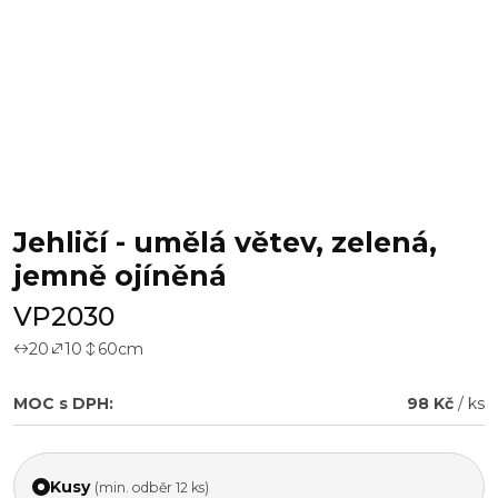
Jehličí - umělá větev, zelená,
jemně ojíněná
VP2030
20
10
60
cm
MOC s DPH:
98 Kč
/ ks
Kusy
(min. odběr 12 ks)