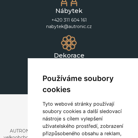
Nábytek
+420 311 604 161
nabytek@autronic.cz
Dekorace
+420 311 604 182
dekorace@autronic.cz
Používáme soubory
cookies
Tyto webové stránky používají
soubory cookies a další sledovací
nástroje s cílem vylepšení
uživatelského prostředí, zobrazení
AUTRONIC, s.r.o. je společnost zabývající se dovozem a
přizpůsobeného obsahu a reklam,
velkoobchodním prodejem designového i stylového nábytku