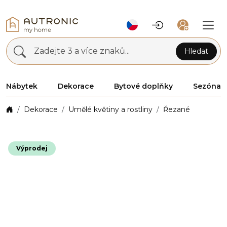
Zadejte 3 a více znaků...
Hledat
Nábytek
Dekorace
Bytové doplňky
Sezóna
Dekorace
Umělé květiny a rostliny
Řezané
Výprodej