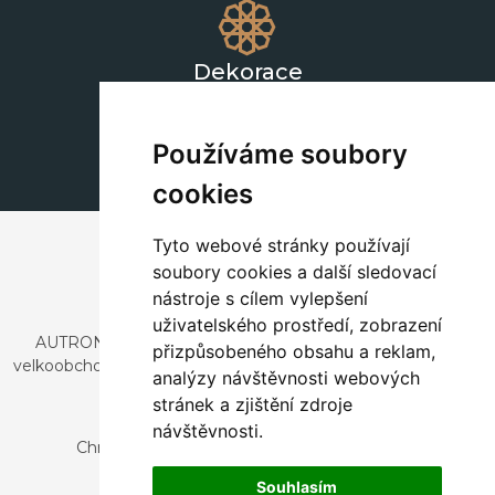
Dekorace
+420 311 604 182
dekorace@autronic.cz
Používáme soubory
cookies
Tyto webové stránky používají
soubory cookies a další sledovací
nástroje s cílem vylepšení
uživatelského prostředí, zobrazení
AUTRONIC, s.r.o. je společnost zabývající se dovozem a
přizpůsobeného obsahu a reklam,
velkoobchodním prodejem designového i stylového nábytku
analýzy návštěvnosti webových
a dekorací.
stránek a zjištění zdroje
Česká republika
návštěvnosti.
Chrustenice 270, 267 12 Loděnice u Berouna
Slovensko
Souhlasím