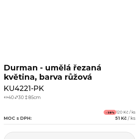
Durman - umělá řezaná
květina, barva růžová
KU4221-PK
40
30
85
cm
120 Kč / ks
- 58%
MOC s DPH:
51 Kč
/ ks