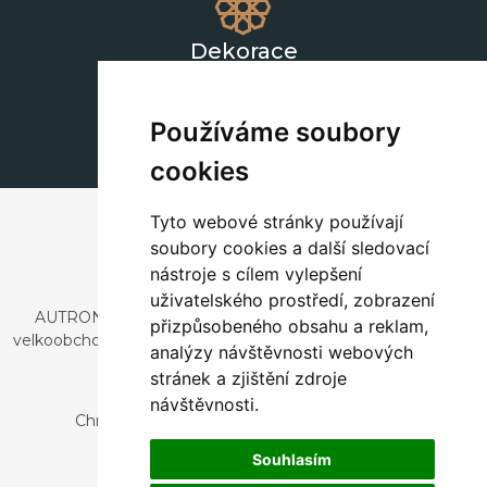
Dekorace
+420 311 604 182
dekorace@autronic.cz
Používáme soubory
cookies
Tyto webové stránky používají
soubory cookies a další sledovací
nástroje s cílem vylepšení
uživatelského prostředí, zobrazení
AUTRONIC, s.r.o. je společnost zabývající se dovozem a
přizpůsobeného obsahu a reklam,
velkoobchodním prodejem designového i stylového nábytku
analýzy návštěvnosti webových
a dekorací.
stránek a zjištění zdroje
Česká republika
návštěvnosti.
Chrustenice 270, 267 12 Loděnice u Berouna
Slovensko
Souhlasím
Nová 366, 032 02 Závažná Poruba