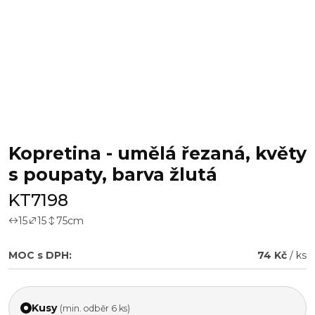
Kopretina - umělá řezaná, květy
s poupaty, barva žlutá
KT7198
15
15
75
cm
MOC s DPH:
74 Kč
/ ks
Kusy
(min. odběr 6 ks)