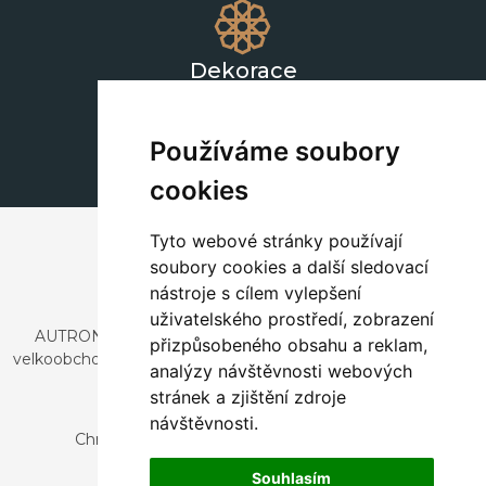
Dekorace
+420 311 604 182
dekorace@autronic.cz
Používáme soubory
cookies
Tyto webové stránky používají
soubory cookies a další sledovací
nástroje s cílem vylepšení
uživatelského prostředí, zobrazení
AUTRONIC, s.r.o. je společnost zabývající se dovozem a
přizpůsobeného obsahu a reklam,
velkoobchodním prodejem designového i stylového nábytku
analýzy návštěvnosti webových
a dekorací.
stránek a zjištění zdroje
Česká republika
návštěvnosti.
Chrustenice 270, 267 12 Loděnice u Berouna
Slovensko
Souhlasím