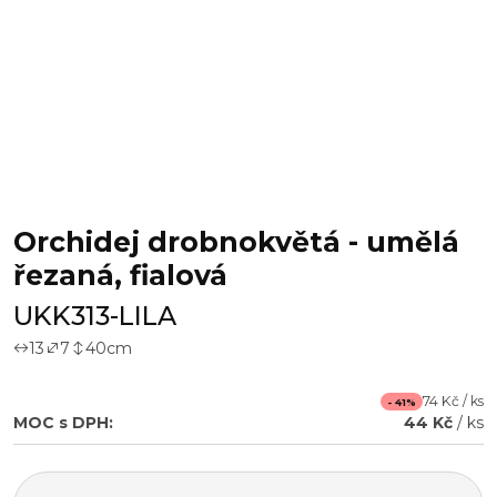
Orchidej drobnokvětá - umělá
řezaná, fialová
UKK313-LILA
13
7
40
cm
74 Kč / ks
- 41%
MOC s DPH:
44 Kč
/ ks