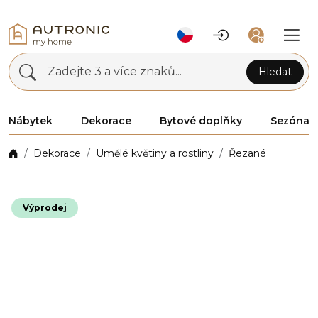
Zadejte 3 a více znaků...
Hledat
Nábytek
Dekorace
Bytové doplňky
Sezóna
Dekorace
Umělé květiny a rostliny
Řezané
Výprodej