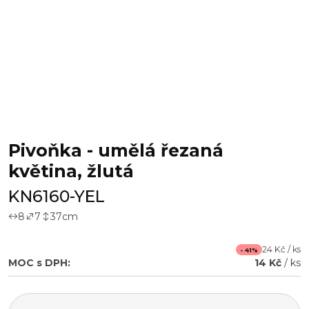
Pivoňka - umělá řezaná
květina, žlutá
KN6160-YEL
8
7
37
cm
24 Kč / ks
- 41%
MOC s DPH:
14 Kč
/ ks