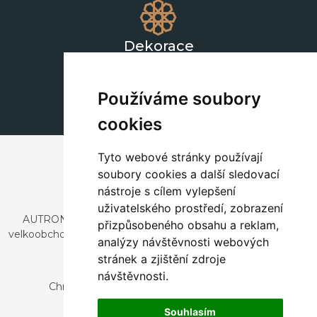
Dekorace
+420 311 604 182
dekorace@autronic.cz
Používáme soubory
cookies
Tyto webové stránky používají
soubory cookies a další sledovací
nástroje s cílem vylepšení
uživatelského prostředí, zobrazení
AUTRONIC, s.r.o. je společnost zabývající se dovozem a
přizpůsobeného obsahu a reklam,
velkoobchodním prodejem designového i stylového nábytku
analýzy návštěvnosti webových
a dekorací.
stránek a zjištění zdroje
Česká republika
návštěvnosti.
Chrustenice 270, 267 12 Loděnice u Berouna
Slovensko
Souhlasím