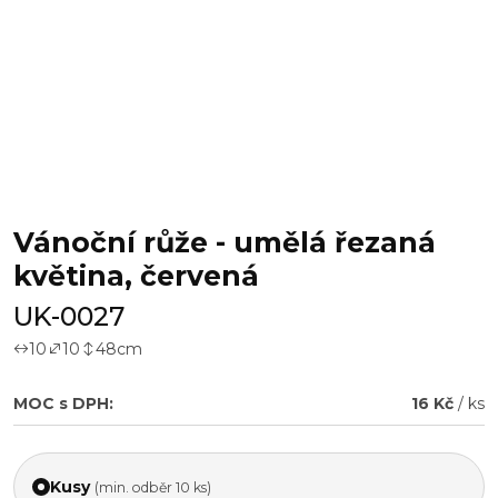
Vánoční růže - umělá řezaná
květina, červená
UK-0027
10
10
48
cm
MOC s DPH:
16 Kč
/ ks
Kusy
(min. odběr 10 ks)