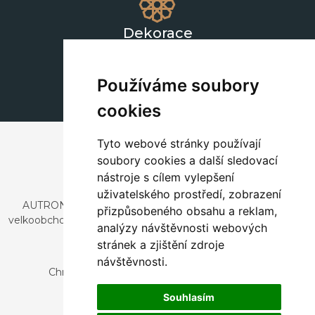
Dekorace
+420 311 604 182
dekorace@autronic.cz
Používáme soubory
cookies
Tyto webové stránky používají
soubory cookies a další sledovací
nástroje s cílem vylepšení
uživatelského prostředí, zobrazení
AUTRONIC, s.r.o. je společnost zabývající se dovozem a
přizpůsobeného obsahu a reklam,
velkoobchodním prodejem designového i stylového nábytku
analýzy návštěvnosti webových
a dekorací.
stránek a zjištění zdroje
Česká republika
návštěvnosti.
Chrustenice 270, 267 12 Loděnice u Berouna
Slovensko
Souhlasím
Nová 366, 032 02 Závažná Poruba