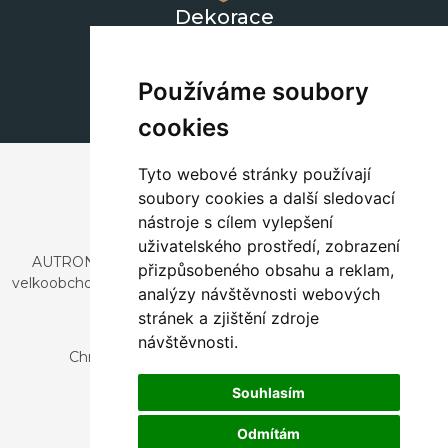
Dekorace
+420 311 604 182
dekorace@autronic.cz
Používáme soubory
cookies
Tyto webové stránky používají
soubory cookies a další sledovací
nástroje s cílem vylepšení
uživatelského prostředí, zobrazení
AUTRONIC, s.r.o. je společnost zabývající se dovozem a
přizpůsobeného obsahu a reklam,
velkoobchodním prodejem designového i stylového nábytku
analýzy návštěvnosti webových
a dekorací.
stránek a zjištění zdroje
Česká republika
návštěvnosti.
Chrustenice 270, 267 12 Loděnice u Berouna
Slovensko
Souhlasím
Nová 366, 032 02 Závažná Poruba
Odmítám