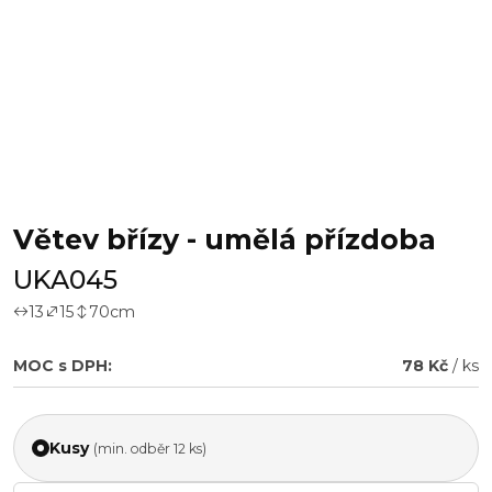
Větev břízy - umělá přízdoba
UKA045
13
15
70
cm
MOC s DPH:
78 Kč
/ ks
Kusy
(min. odběr 12 ks)