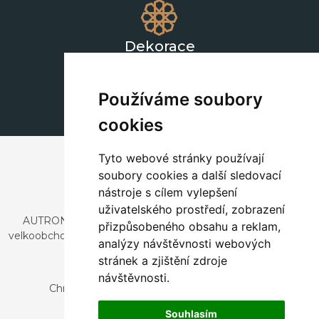
Dekorace
+420 311 604 182
dekorace@autronic.cz
Používáme soubory
cookies
Tyto webové stránky používají
soubory cookies a další sledovací
nástroje s cílem vylepšení
uživatelského prostředí, zobrazení
AUTRONIC, s.r.o. je společnost zabývající se dovozem a
přizpůsobeného obsahu a reklam,
velkoobchodním prodejem designového i stylového nábytku
analýzy návštěvnosti webových
a dekorací.
stránek a zjištění zdroje
Česká republika
návštěvnosti.
Chrustenice 270, 267 12 Loděnice u Berouna
Slovensko
Souhlasím