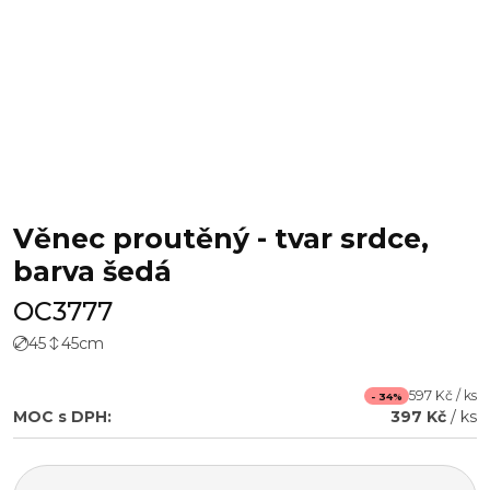
Věnec proutěný - tvar srdce,
barva šedá
OC3777
45
45
cm
597 Kč / ks
- 34%
MOC s DPH:
397 Kč
/ ks