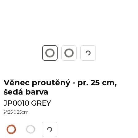
Pracuji...
Věnec proutěný - pr. 25 cm,
šedá barva
JP0010 GREY
25
25
cm
Pracuji...