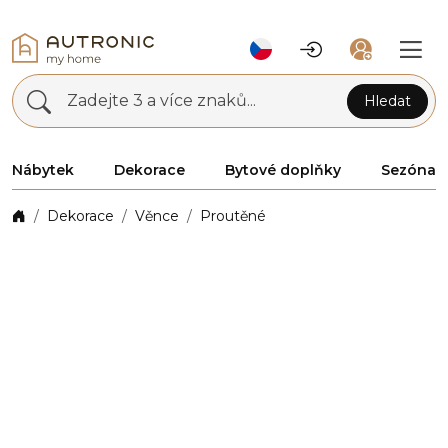
Zadejte 3 a více znaků...
Hledat
Nábytek
Dekorace
Bytové doplňky
Sezóna
Dekorace
Věnce
Proutěné