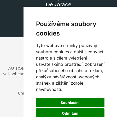
Dekorace
+420 311 604 182
dekorace@autronic.cz
Používáme soubory
cookies
Tyto webové stránky používají
soubory cookies a další sledovací
nástroje s cílem vylepšení
uživatelského prostředí, zobrazení
AUTRONIC, s.r.o. je společnost zabývající se dovozem a
přizpůsobeného obsahu a reklam,
velkoobchodním prodejem designového i stylového nábytku
analýzy návštěvnosti webových
a dekorací.
stránek a zjištění zdroje
Česká republika
návštěvnosti.
Chrustenice 270, 267 12 Loděnice u Berouna
Slovensko
Souhlasím
Nová 366, 032 02 Závažná Poruba
Odmítám