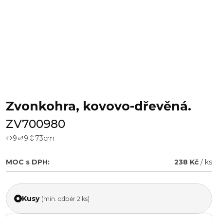
Zvonkohra, kovovo-dřevěná.
ZV700980
9
9
73
cm
MOC s DPH:
238 Kč
/ ks
Kusy
(min. odběr 2 ks)