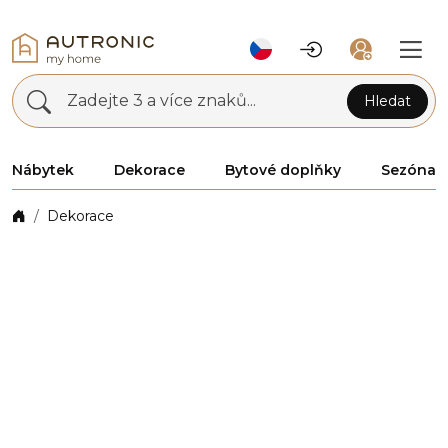
Zadejte 3 a více znaků...
Hledat
Nábytek
Dekorace
Bytové doplňky
Sezóna
Dekorace