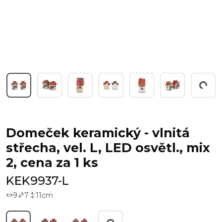
Pracuji...
Domeček keramický - vlnitá
střecha, vel. L, LED osvětl., mix
2, cena za 1 ks
KEK9937-L
9
7
11
cm
Pracuji...