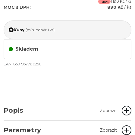
1 190 Kč / ks
- 25%
MOC s DPH:
890 Kč
/ ks
Kusy
(min. odběr 1 ks)
Skladem
EAN: 8591957786250
Popis
Zobrazit
Parametry
Zobrazit