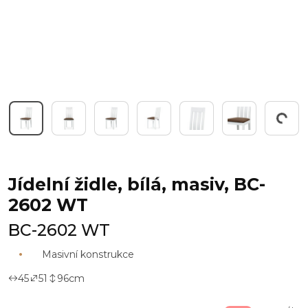
Pracuji...
Jídelní židle, bílá, masiv, BC-
2602 WT
BC-2602 WT
Masivní konstrukce
45
51
96
cm