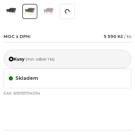
Pracuji...
MOC s DPH:
5 590 Kč
/ ks
Kusy
(min. odběr 1 ks)
Skladem
EAN: 8591957943134