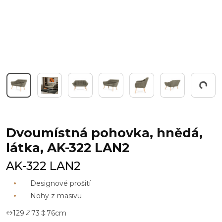
Pracuji...
Dvoumístná pohovka, hnědá,
látka, AK-322 LAN2
AK-322 LAN2
Designové prošití
Nohy z masivu
129
73
76
cm