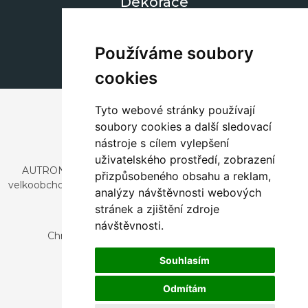
Dekorace
+420 311 604 182
dekorace@autronic.cz
Používáme soubory
cookies
Tyto webové stránky používají
soubory cookies a další sledovací
nástroje s cílem vylepšení
uživatelského prostředí, zobrazení
AUTRONIC, s.r.o. je společnost zabývající se dovozem a
přizpůsobeného obsahu a reklam,
velkoobchodním prodejem designového i stylového nábytku
analýzy návštěvnosti webových
a dekorací.
stránek a zjištění zdroje
Česká republika
návštěvnosti.
Chrustenice 270, 267 12 Loděnice u Berouna
Slovensko
Souhlasím
Nová 366, 032 02 Závažná Poruba
Odmítám