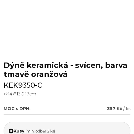
Dýně keramická - svícen, barva
tmavě oranžová
KEK9350-C
14
13
17
cm
MOC s DPH:
357 Kč
/ ks
Kusy
(min. odběr 2 ks)