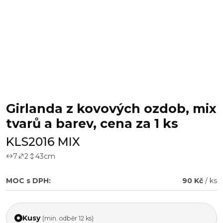
Girlanda z kovových ozdob, mix
tvarů a barev, cena za 1 ks
KLS2016 MIX
7
2
43
cm
MOC s DPH:
90 Kč
/ ks
Kusy
(min. odběr 12 ks)