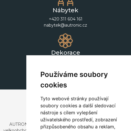
Nábytek
+420 311 604 161
nabytek@autronic.cz
Dekorace
+420 311 604 182
dekorace@autronic.cz
Používáme soubory
cookies
Tyto webové stránky používají
soubory cookies a další sledovací
nástroje s cílem vylepšení
uživatelského prostředí, zobrazení
AUTRONIC, s.r.o. je společnost zabývající se dovozem a
přizpůsobeného obsahu a reklam,
velkoobchodním prodejem designového i stylového nábytku