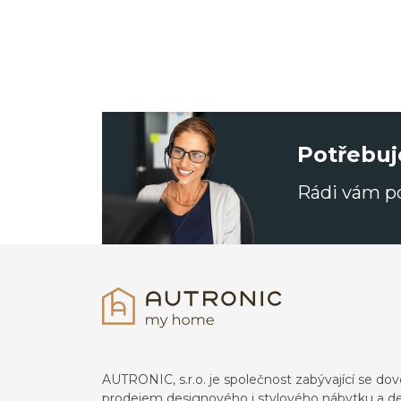
Potřebuj
Rádi vám 
AUTRONIC, s.r.o. je společnost zabývající se 
prodejem designového i stylového nábytku a de