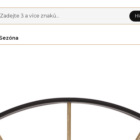
Zadejte 3 a více znaků...
Hl
Sezóna