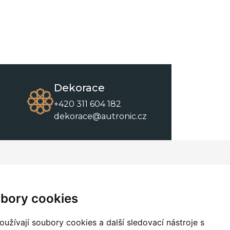
Dekorace
+420 311 604 182
dekorace@autronic.cz
O společnosti
O nákupu
Kontakty
Obchodní podmínky
bory cookies
O nás
Ke stažení
užívají soubory cookies a další sledovací nástroje s