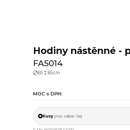
Hodiny nástěnné - pr
FA5014
65
65
cm
MOC s DPH:
Kusy
(min. odběr 1 ks)