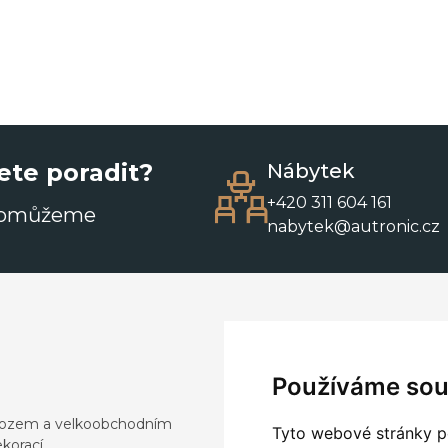
ete poradit?
Nábytek
+420 311 604 161
pomůžeme
nabytek@autronic.cz
Používáme sou
dovozem a velkoobchodním
Tyto webové stránky po
korací.