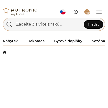
Zadejte 3 a více znaků...
Hledat
Nábytek
Dekorace
Bytové doplňky
Sezóna