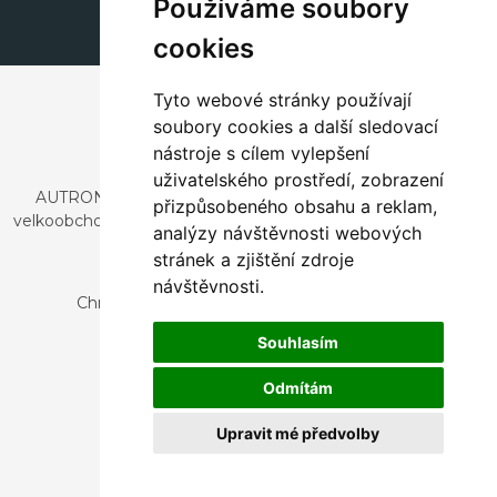
Používáme soubory
cookies
Tyto webové stránky používají
soubory cookies a další sledovací
nástroje s cílem vylepšení
uživatelského prostředí, zobrazení
AUTRONIC, s.r.o. je společnost zabývající se dovozem a
přizpůsobeného obsahu a reklam,
velkoobchodním prodejem designového i stylového nábytku
analýzy návštěvnosti webových
a dekorací.
stránek a zjištění zdroje
Česká republika
návštěvnosti.
Chrustenice 270, 267 12 Loděnice u Berouna
Slovensko
Souhlasím
Nová 366, 032 02 Závažná Poruba
Odmítám
Upravit mé předvolby