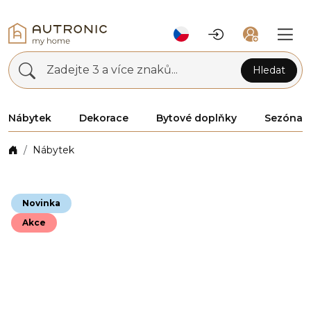
Zadejte 3 a více znaků...
Hledat
Nábytek
Dekorace
Bytové doplňky
Sezóna
Nábytek
Novinka
Akce