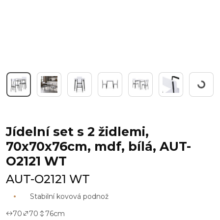
Pracuji.
Jídelní set s 2 židlemi,
70x70x76cm, mdf, bílá, AUT-
O2121 WT
AUT-O2121 WT
Stabilní kovová podnož
70
70
76
cm