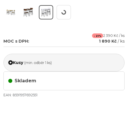
Pracuji...
2 390 Kč / ks
- 21%
MOC s DPH:
1 890 Kč
/ ks
Kusy
(min. odběr 1 ks)
Skladem
EAN: 8591957692551