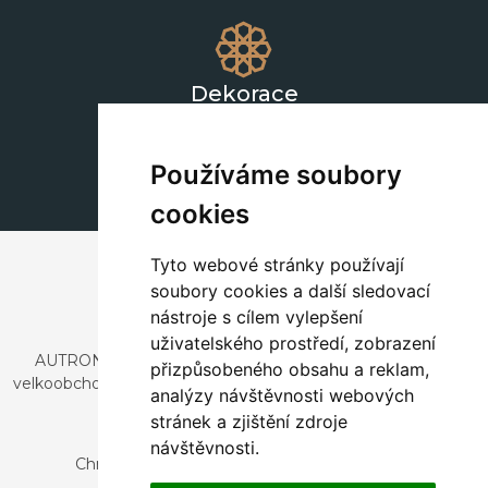
Dekorace
+420 311 604 182
dekorace@autronic.cz
Používáme soubory
cookies
Tyto webové stránky používají
soubory cookies a další sledovací
nástroje s cílem vylepšení
uživatelského prostředí, zobrazení
AUTRONIC, s.r.o. je společnost zabývající se dovozem a
přizpůsobeného obsahu a reklam,
velkoobchodním prodejem designového i stylového nábytku
analýzy návštěvnosti webových
a dekorací.
stránek a zjištění zdroje
Česká republika
návštěvnosti.
Chrustenice 270, 267 12 Loděnice u Berouna