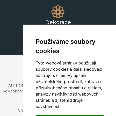
Dekorace
+420 311 604 182
dekorace@autronic.cz
Používáme soubory
cookies
Tyto webové stránky používají
soubory cookies a další sledovací
nástroje s cílem vylepšení
uživatelského prostředí, zobrazení
AUTRONIC, s.r.o. je společnost zabývající se dovozem a
přizpůsobeného obsahu a reklam,
velkoobchodním prodejem designového i stylového nábytku
analýzy návštěvnosti webových
a dekorací.
stránek a zjištění zdroje
Česká republika
návštěvnosti.
Chrustenice 270, 267 12 Loděnice u Berouna