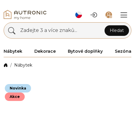
Zadejte 3 a více znaků...
Hledat
Nábytek
Dekorace
Bytové doplňky
Sezóna
Nábytek
Novinka
Akce