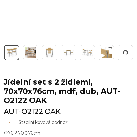
Pracuji...
Jídelní set s 2 židlemi,
70x70x76cm, mdf, dub, AUT-
O2122 OAK
AUT-O2122 OAK
Stabilní kovová podnož
70
70
76
cm