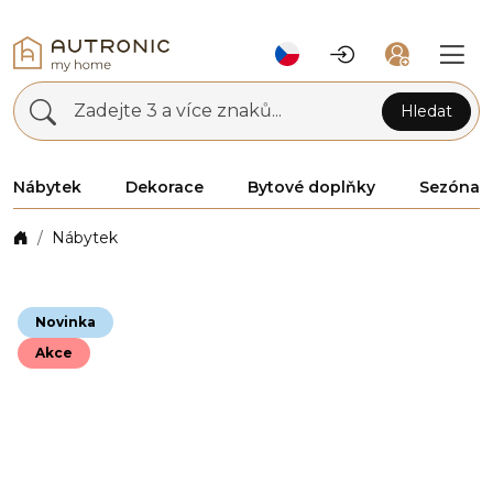
Zadejte 3 a více znaků...
Hledat
Nábytek
Dekorace
Bytové doplňky
Sezóna
Nábytek
Novinka
Akce