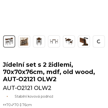
Pracuji...
Jídelní set s 2 židlemi,
70x70x76cm, mdf, old wood,
AUT-O2121 OLW2
AUT-O2121 OLW2
Stabilní kovová podnož
70
70
76
cm