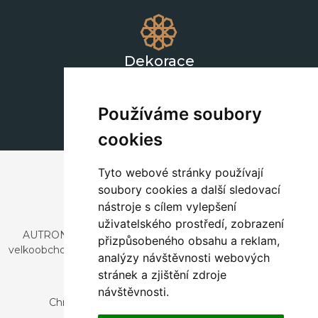
Dekorace
+420 311 604 182
dekorace@autronic.cz
Používáme soubory
cookies
Tyto webové stránky používají
soubory cookies a další sledovací
nástroje s cílem vylepšení
uživatelského prostředí, zobrazení
AUTRONIC, s.r.o. je společnost zabývající se dovozem a
přizpůsobeného obsahu a reklam,
velkoobchodním prodejem designového i stylového nábytku
analýzy návštěvnosti webových
a dekorací.
stránek a zjištění zdroje
Česká republika
návštěvnosti.
Chrustenice 270, 267 12 Loděnice u Berouna