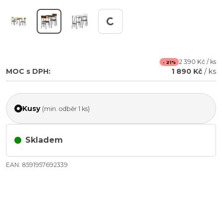
Pracuji...
2 390 Kč / ks
- 21%
MOC s DPH:
1 890 Kč
/ ks
Kusy
(min. odběr 1 ks)
Skladem
EAN: 8591957692339