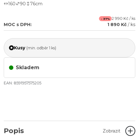
160
90
76
cm
2 990 Kč / ks
- 37%
MOC s DPH:
1 890 Kč
/ ks
Kusy
(min. odběr 1 ks)
Skladem
EAN: 8591957575205
Popis
Zobrazit