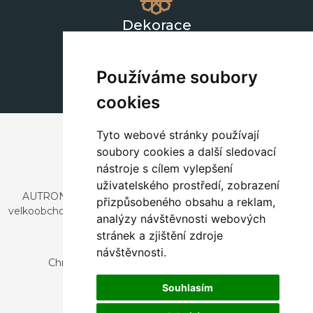
Dekorace
+420 311 604 182
dekorace@autronic.cz
Používáme soubory
cookies
Tyto webové stránky používají
soubory cookies a další sledovací
nástroje s cílem vylepšení
uživatelského prostředí, zobrazení
AUTRONIC, s.r.o. je společnost zabývající se dovozem a
přizpůsobeného obsahu a reklam,
velkoobchodním prodejem designového i stylového nábytku
analýzy návštěvnosti webových
a dekorací.
stránek a zjištění zdroje
Česká republika
návštěvnosti.
Chrustenice 270, 267 12 Loděnice u Berouna
Slovensko
Souhlasím
Nová 366, 032 02 Závažná Poruba