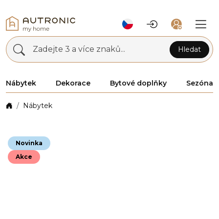
Zadejte 3 a více znaků...
Hledat
Nábytek
Dekorace
Bytové doplňky
Sezóna
Nábytek
Novinka
Akce