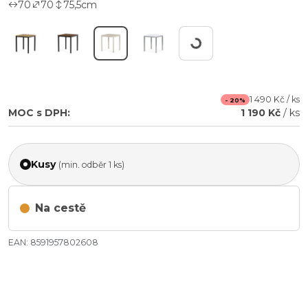
70
70
75,5
cm
Pracuji...
1 490 Kč / ks
- 20%
MOC s DPH:
1 190 Kč
/ ks
Kusy
(min. odběr 1 ks)
Na cestě
EAN: 8591957802608