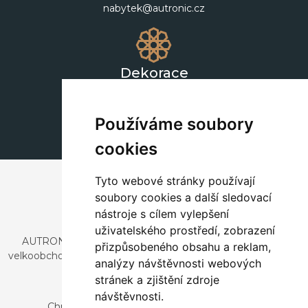
nabytek@autronic.cz
Dekorace
+420 311 604 182
dekorace@autronic.cz
Používáme soubory
cookies
Tyto webové stránky používají
soubory cookies a další sledovací
nástroje s cílem vylepšení
uživatelského prostředí, zobrazení
AUTRONIC, s.r.o. je společnost zabývající se dovozem a
přizpůsobeného obsahu a reklam,
velkoobchodním prodejem designového i stylového nábytku
analýzy návštěvnosti webových
a dekorací.
stránek a zjištění zdroje
Česká republika
návštěvnosti.
Chrustenice 270, 267 12 Loděnice u Berouna