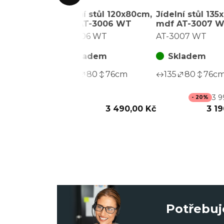
Jídelní stůl 120x80cm,
Jídelní stůl 13
mdf AT-3006 WT
mdf AT-3007 
AT-3006 WT
AT-3007 WT
Skladem
Skladem
120
80
76
cm
135
80
76
c
3 9
- 20%
3 490,00 Kč
3 1
Potřebuj