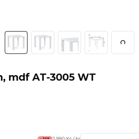
Pracuji...
cm, mdf AT-3005 WT
2 990 Kč / ks
- 20%