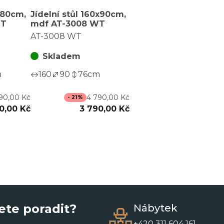
5x80cm,
Jídelní stůl 160x90cm,
WT
mdf AT-3008 WT
AT-3008 WT
Skladem
m
160
90
76
cm
90,00 Kč
4 790,00 Kč
- 21%
90,00 Kč
3 790,00 Kč
ete poradit?
Nábytek
+420 311 604 161