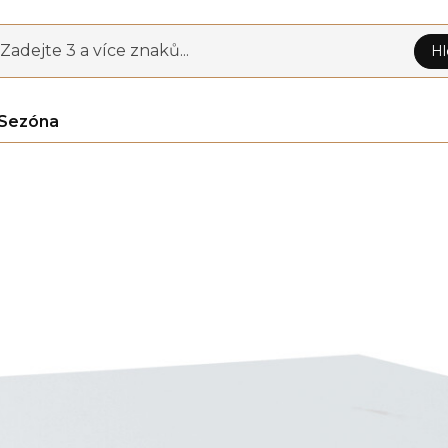
Zadejte 3 a více znaků...
Hl
Sezóna