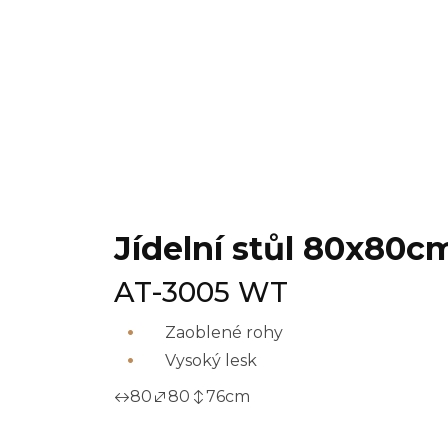
Jídelní stůl 80x80
AT-3005 WT
Zaoblené rohy
Vysoký lesk
80
80
76
cm