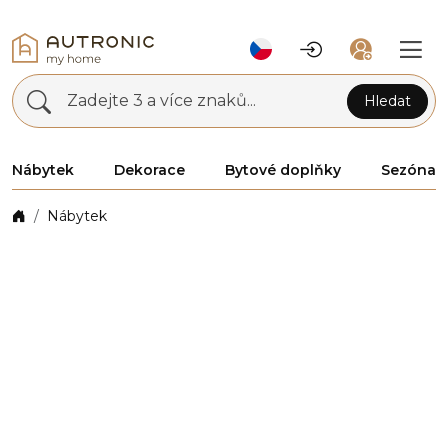
Zadejte 3 a více znaků...
Hledat
Nábytek
Dekorace
Bytové doplňky
Sezóna
Nábytek