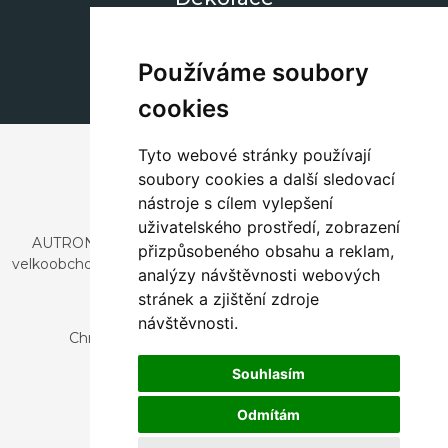
+420 311 604 182
dekorace@autronic.cz
Používáme soubory
cookies
Tyto webové stránky používají
soubory cookies a další sledovací
nástroje s cílem vylepšení
uživatelského prostředí, zobrazení
AUTRONIC, s.r.o. je společnost zabývající se dovozem a
přizpůsobeného obsahu a reklam,
velkoobchodním prodejem designového i stylového nábytku
analýzy návštěvnosti webových
a dekorací.
stránek a zjištění zdroje
Česká republika
návštěvnosti.
Chrustenice 270, 267 12 Loděnice u Berouna
Slovensko
Souhlasím
Nová 366, 032 02 Závažná Poruba
Odmítám