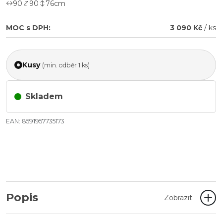
90
90
76
cm
MOC s DPH:
3 090 Kč
/ ks
Kusy
(min. odběr 1 ks)
Skladem
EAN: 8591957735173
Popis
Zobrazit