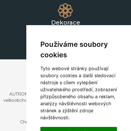
Dekorace
+420 311 604 182
dekorace@autronic.cz
Používáme soubory
cookies
Tyto webové stránky používají
soubory cookies a další sledovací
nástroje s cílem vylepšení
uživatelského prostředí, zobrazení
AUTRONIC, s.r.o. je společnost zabývající se dovozem a
přizpůsobeného obsahu a reklam,
velkoobchodním prodejem designového i stylového nábytku
analýzy návštěvnosti webových
a dekorací.
stránek a zjištění zdroje
Česká republika
návštěvnosti.
Chrustenice 270, 267 12 Loděnice u Berouna