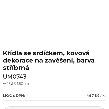
Křídla se srdíčkem, kovová
dekorace na zavěšení, barva
stříbrná
UM0743
46
3
50
cm
MOC s DPH:
497 Kč
/ ks