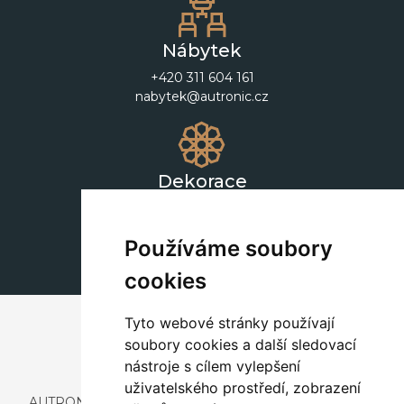
Nábytek
+420 311 604 161
nabytek@autronic.cz
Dekorace
+420 311 604 182
dekorace@autronic.cz
Používáme soubory
cookies
Tyto webové stránky používají
soubory cookies a další sledovací
nástroje s cílem vylepšení
uživatelského prostředí, zobrazení
AUTRONIC, s.r.o. je společnost zabývající se dovozem a