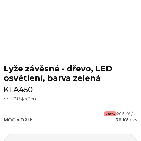
Lyže závěsné - dřevo, LED
osvětlení, barva zelená
KLA450
13
8
40
cm
206 Kč / ks
- 82%
MOC s DPH:
38 Kč
/ ks