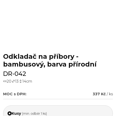
Odkladač na příbory -
bambusový, barva přírodní
DR-042
20
13
14
cm
MOC s DPH:
337 Kč
/ ks
Kusy
(min. odběr 1 ks)