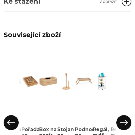
Ke stažení
Zobrazit
Související zboží
Box na
Pořadač
Box na
Stojan
Podnos
Regál,
Regál,
Re