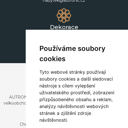
nabytek@autronic.cz
Dekorace
+420 311 604 182
dekorace@autronic.cz
Používáme soubory
cookies
Tyto webové stránky používají
soubory cookies a další sledovací
nástroje s cílem vylepšení
uživatelského prostředí, zobrazení
AUTRONIC, s.r.o. je společnost zabývající se dovozem a
přizpůsobeného obsahu a reklam,
velkoobchodním prodejem designového i stylového nábytku
analýzy návštěvnosti webových
a dekorací.
stránek a zjištění zdroje
Česká republika
návštěvnosti.
Chrustenice 270, 267 12 Loděnice u Berouna