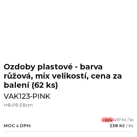
Ozdoby plastové - barva
růžová, mix velikostí, cena za
balení (62 ks)
VAK123-PINK
8
8
8
cm
497 Kč / ks
- 52%
MOC s DPH:
238 Kč
/ ks